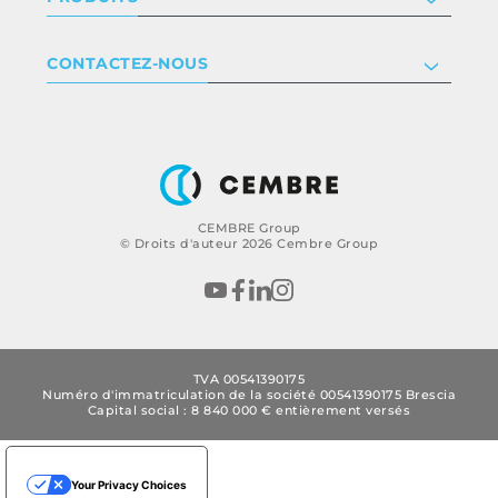
Nous rejoindre
Termes et conditions
Clause de non-responsabilité
Industrie
CONTACTEZ-NOUS
Whistleblowing
Ferroviaire
Énergie
Contactez-nous
CEMBRE Group
© Droits d'auteur 2026 Cembre Group
TVA 00541390175
Numéro d'immatriculation de la société 00541390175 Brescia
Capital social : 8 840 000 € entièrement versés
Your Privacy Choices