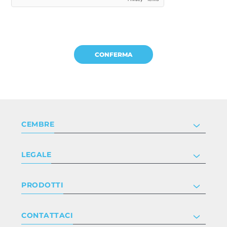
CEMBRE
Società
LEGALE
Certificazioni
Investor relations
Informativa privacy e cookie
PRODOTTI
Lavora con noi
Termini e condizioni
Disclaimer
Industry
CONTATTACI
Whistleblowing
Railway